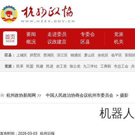
要闻
走进委员
专委会
党派
概况
议政建言
区县
机关
区县：
上城区
拱墅区
西湖区
滨江区
钱塘区
萧山区
余杭区
临平区
富阳
党派：
民革
民盟
民建
民进
农工党
致公党
九三学社
工商联
市总工会
共
杭州政协新闻网
中国人民政治协商会议杭州市委员会
>
摄影
机器人
发布时间：2026-03-03 杭州日报