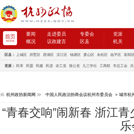
要闻
走进委员
专委会
党派
概况
议政建言
区县
机关
区县：
上城区
拱墅区
西湖区
滨江区
钱塘区
萧山区
余杭区
临平区
富阳
党派：
民革
民盟
民建
民进
农工党
致公党
九三学社
工商联
市总工会
共
杭州政协新闻网
中国人民政治协商会议杭州市委员会
>
城市杭
“青春交响”闹新春 浙江青
乐