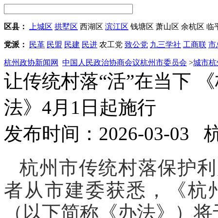
区县：
上城区
拱墅区
西湖区
滨江区
钱塘区
萧山区
余杭区
临
党派：
民革
民盟
民建
民进
农工党
致公党
九三学社
工商联
市
杭州政协新闻网
中国人民政治协商会议杭州市委员会
>
城市杭
让传统村落“活”在当下 
法》4月1日起施行
发布时间：2026-03-03
杭州市传统村落保护利
者从市建委获悉，《杭
（以下简称《办法》）将