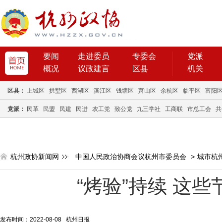
要闻
走进委员
专委会
党派
概况
议政建言
区县
机关
区县：
上城区
拱墅区
西湖区
滨江区
钱塘区
萧山区
余杭区
临平区
富阳
党派：
民革
民盟
民建
民进
农工党
致公党
九三学社
工商联
市总工会
共
杭州政协新闻网
中国人民政治协商会议杭州市委员会
>
城市杭
“烤验”持续 这些
发布时间：2022-08-08 杭州日报