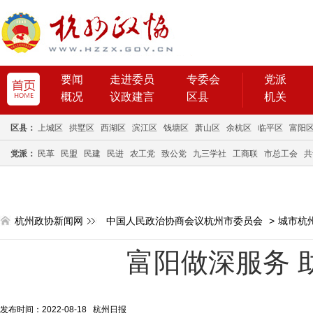
要闻
走进委员
专委会
党派
概况
议政建言
区县
机关
区县：
上城区
拱墅区
西湖区
滨江区
钱塘区
萧山区
余杭区
临平区
富阳
党派：
民革
民盟
民建
民进
农工党
致公党
九三学社
工商联
市总工会
共
杭州政协新闻网
中国人民政治协商会议杭州市委员会
>
城市杭
富阳做深服务 
发布时间：2022-08-18 杭州日报