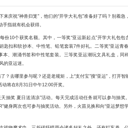
来庆祝“神兽归笼”，他们的“开学大礼包”准备好了吗？别着急
动手指就有机会获得。
每份10个获奖名额。其中，一等奖“亚运新起点”开学大礼包包
钥匙扣和软抄本、中性笔、铅笔套装7件好礼。二等奖“亚运青春
事本、潮涌书签和中性笔套装。三等奖亚运潮玩文具礼盒，同样
s风的亚运迷。
了？去哪里参与呢？还是老规矩，上“支付宝”搜“亚运”，打开智
将在8月31日中午12:00开奖。
天天抽奖 夏日送清凉”活动。每天完成活动任务就可以参与抽奖
AR”健身两次也可参与抽奖活动。另外，火苗兑换和向“亚运梦想学
吉祥物魔术巾、三折碳纤晴雨伞诸多好礼之外，还有打车券、公