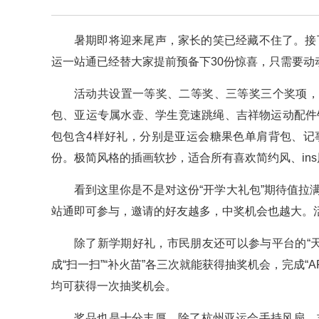
暑期即将迎来尾声，家长的笑已经藏不住了。接下
运一站通已经替大家提前预备下30份惊喜，只需要动
活动共设置一等奖、二等奖、三等奖三个奖项，
包、亚运专属水壶、学生竞速跳绳、吉祥物运动配件
包包含4样好礼，分别是亚运会糖果色单肩背包、记
份。极简风格的插画软抄，适合所有喜欢简约风、in
看到这里你是不是对这份“开学大礼包”期待值拉满
站通即可参与，邀请的好友越多，中奖机会也越大。活动
除了新学期好礼，市民朋友还可以参与平台的“
成“扫一扫”“补火苗”各三次就能获得抽奖机会，完成“
均可获得一次抽奖机会。
奖品也是十分丰厚，除了杭州亚运会手持风扇、