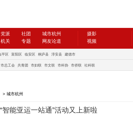
党派
社团
城市杭州
摄影
机关
专题
网友论道
视频
临平区
富阳区
临安区
桐庐县
淳安县
建德市
市总工会
共青团
市妇联
市文联
市科协
市侨联
社科联
>
城市杭州
“智能亚运一站通”活动又上新啦