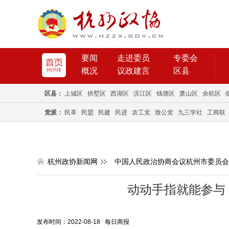
要闻
走进委员
专委会
概况
议政建言
区县
区县：
上城区
拱墅区
西湖区
滨江区
钱塘区
萧山区
余杭区
党派：
民革
民盟
民建
民进
农工党
致公党
九三学社
工商联
杭州政协新闻网
中国人民政治协商会议杭州市委员会
动动手指就能参与 
发布时间：2022-08-18 每日商报