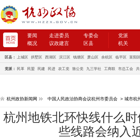
要闻
走进委员
专委会
党派
概况
议政建言
区县
机关
区县：
上城区
拱墅区
西湖区
滨江区
钱塘区
萧山区
余杭区
临平区
富阳
党派：
民革
民盟
民建
民进
农工党
致公党
九三学社
工商联
市总工会
共
杭州政协新闻网
中国人民政治协商会议杭州市委员会
>
城市杭
杭州地铁北环快线什么时
些线路会纳入