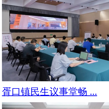
胥口镇民生议事堂畅 ...