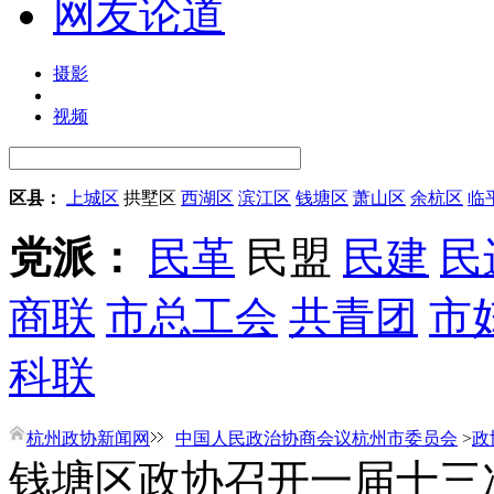
网友论道
摄影
视频
区县：
上城区
拱墅区
西湖区
滨江区
钱塘区
萧山区
余杭区
临
党派：
民革
民盟
民建
民
商联
市总工会
共青团
市
科联
杭州政协新闻网
中国人民政治协商会议杭州市委员会
>
政
钱塘区政协召开一届十三