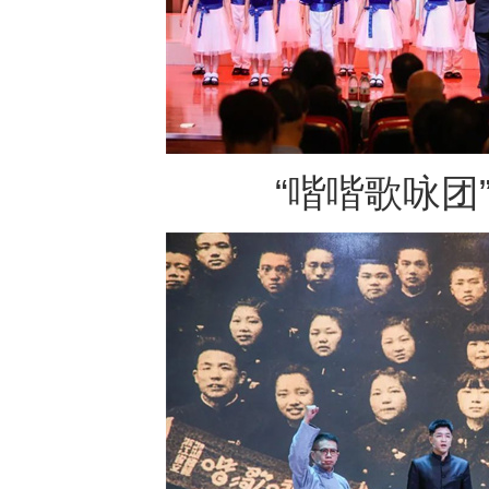
“喈喈歌咏团