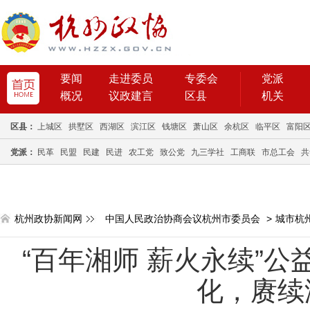
要闻
走进委员
专委会
党派
概况
议政建言
区县
机关
区县：
上城区
拱墅区
西湖区
滨江区
钱塘区
萧山区
余杭区
临平区
富阳
党派：
民革
民盟
民建
民进
农工党
致公党
九三学社
工商联
市总工会
共
杭州政协新闻网
中国人民政治协商会议杭州市委员会
>
城市杭
“百年湘师 薪火永续”
化，赓续