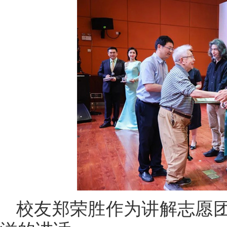
校友郑荣胜作为讲解志愿