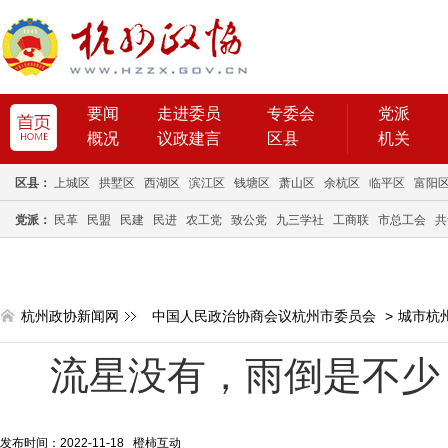
要闻
走进委员
专委会
党派
概况
议政建言
区县
机关
区县：
上城区
拱墅区
西湖区
滨江区
钱塘区
萧山区
余杭区
临平区
富阳
党派：
民革
民盟
民建
民进
农工党
致公党
九三学社
工商联
市总工会
共
杭州政协新闻网
中国人民政治协商会议杭州市委员会
>
城市杭
流星没有，雨倒是不少
发布时间：2022-11-18 橙柿互动