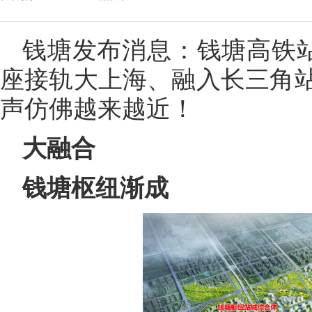
钱塘发布消息：钱塘高铁站
座接轨大上海、融入长三角
声仿佛越来越近！
大融合
钱塘枢纽渐成