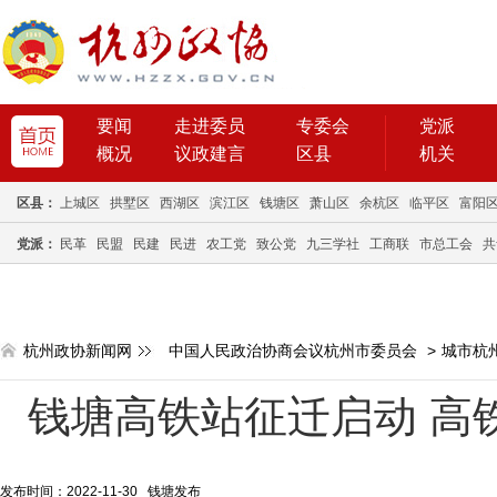
要闻
走进委员
专委会
党派
概况
议政建言
区县
机关
区县：
上城区
拱墅区
西湖区
滨江区
钱塘区
萧山区
余杭区
临平区
富阳
党派：
民革
民盟
民建
民进
农工党
致公党
九三学社
工商联
市总工会
共
杭州政协新闻网
中国人民政治协商会议杭州市委员会
>
城市杭
钱塘高铁站征迁启动 高
发布时间：2022-11-30 钱塘发布