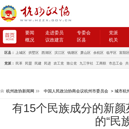
要闻
走进委员
专委会
党派
概况
议政建言
区县
机关
区县：
上城区
拱墅区
西湖区
滨江区
钱塘区
萧山区
余杭区
临平区
富阳
党派：
民革
民盟
民建
民进
农工党
致公党
九三学社
工商联
市总工会
共
杭州政协新闻网
中国人民政治协商会议杭州市委员会
>
城市杭
有15个民族成分的新颜
的“民