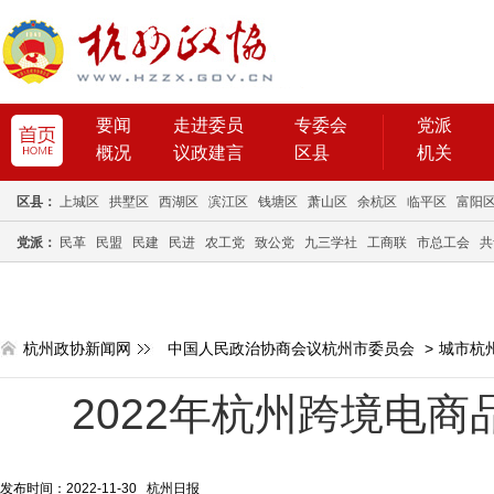
要闻
走进委员
专委会
党派
概况
议政建言
区县
机关
区县：
上城区
拱墅区
西湖区
滨江区
钱塘区
萧山区
余杭区
临平区
富阳
党派：
民革
民盟
民建
民进
农工党
致公党
九三学社
工商联
市总工会
共
杭州政协新闻网
中国人民政治协商会议杭州市委员会
>
城市杭
2022年杭州跨境电
发布时间：2022-11-30 杭州日报