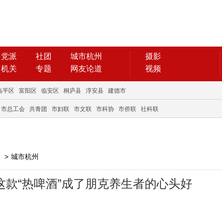
党派
社团
城市杭州
摄影
机关
专题
网友论道
视频
临平区
富阳区
临安区
桐庐县
淳安县
建德市
市总工会
共青团
市妇联
市文联
市科协
市侨联
社科联
>
城市杭州
这款“热啤酒”成了朋克养生者的心头好