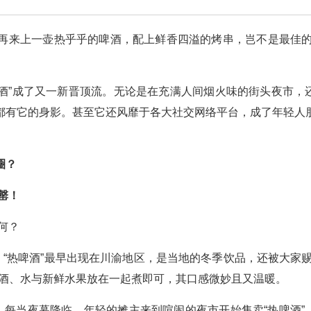
再来上一壶热乎乎的啤酒，配上鲜香四溢的烤串，岂不是最佳的
啤酒”成了又一新晋顶流。无论是在充满人间烟火味的街头夜市，
都有它的身影。甚至它还风靡于各大社交网络平台，成了年轻人
圈？
罄！
何？
。“热啤酒”最早出现在川渝地区，是当地的冬季饮品，还被大家赐
啤酒、水与新鲜水果放在一起煮即可，其口感微妙且又温暖。
。每当夜幕降临，年轻的摊主来到喧闹的夜市开始售卖“热啤酒”