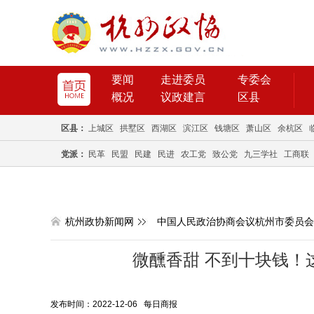
要闻
走进委员
专委会
概况
议政建言
区县
区县：
上城区
拱墅区
西湖区
滨江区
钱塘区
萧山区
余杭区
党派：
民革
民盟
民建
民进
农工党
致公党
九三学社
工商联
杭州政协新闻网
中国人民政治协商会议杭州市委员会
微醺香甜 不到十块钱！
发布时间：2022-12-06 每日商报