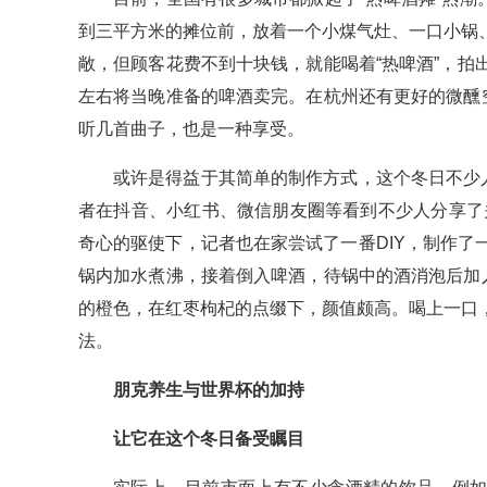
到三平方米的摊位前，放着一个小煤气灶、一口小锅
敞，但顾客花费不到十块钱，就能喝着“热啤酒”，
左右将当晚准备的啤酒卖完。在杭州还有更好的微醺
听几首曲子，也是一种享受。
或许是得益于其简单的制作方式，这个冬日不少
者在抖音、小红书、微信朋友圈等看到不少人分享了关
奇心的驱使下，记者也在家尝试了一番DIY，制作
锅内加水煮沸，接着倒入啤酒，待锅中的酒消泡后加
的橙色，在红枣枸杞的点缀下，颜值颇高。喝上一口
法。
朋克养生与世界杯的加持
让它在这个冬日备受瞩目