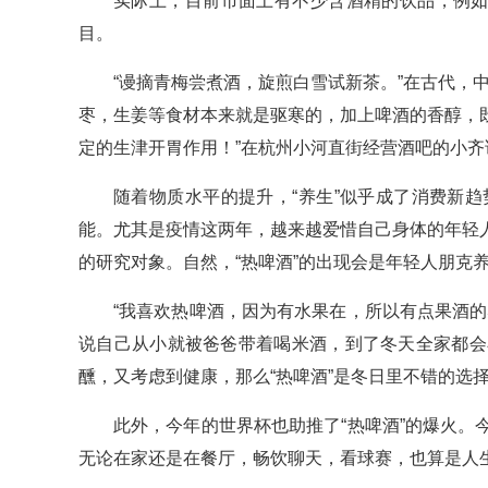
实际上，目前市面上有不少含酒精的饮品，例如
目。
“谩摘青梅尝煮酒，旋煎白雪试新茶。”在古代，
枣，生姜等食材本来就是驱寒的，加上啤酒的香醇，
定的生津开胃作用！”在杭州小河直街经营酒吧的小
随着物质水平的提升，“养生”似乎成了消费新趋势
能。尤其是疫情这两年，越来越爱惜自己身体的年轻
的研究对象。自然，“热啤酒”的出现会是年轻人朋克
“我喜欢热啤酒，因为有水果在，所以有点果酒
说自己从小就被爸爸带着喝米酒，到了冬天全家都会
醺，又考虑到健康，那么“热啤酒”是冬日里不错的选
此外，今年的世界杯也助推了“热啤酒”的爆火
无论在家还是在餐厅，畅饮聊天，看球赛，也算是人