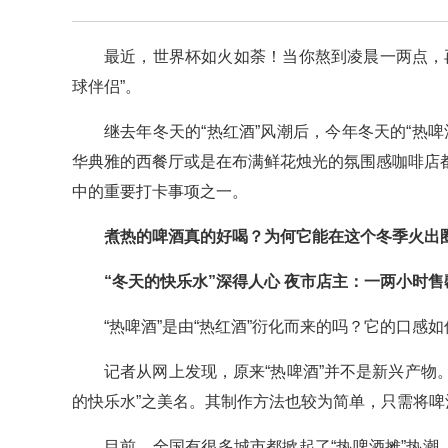
最近，世界杯如火如荼！当你熬到凌晨一两点，
球伴侣”。
继去年冬天的“热红酒”风潮后，今年冬天的“热
华典雅的西餐厅或是在布满鲜花烛光的氛围感咖啡店
中的重要打卡事项之一。
煮热的啤酒真的好喝？为何它能在这个冬季火出
“冬天的快乐水”深得人心 夜市店主：一两小时售
“热啤酒”是由“热红酒”衍化而来的吗？它的口感如
记者从网上发现，原来“热啤酒”并不是新兴产物
的快乐水”之美名。其制作方法也较为简单，只需将
目前，全国有很多城市都掀起了“热啤酒摊”热潮