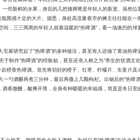
、一些新鲜的水果，身后的几把矮脚凳是年轻人的新宠。虽然位
拍出氛围感十足的大片。据悉，身处高流量夜市的摊主往往能在一
空间，三三两两的年轻人就着温暖的“热啤酒”，看一场激烈的球
人宅家研究起了“热啤酒”的多种做法，甚至有人还做了黄油热啤
于制作“热啤酒”的经验贴，甚至还有人称之为“养生的饮酒文化
了一款橙香热啤酒。首先将切好的橙子、红枣、柠檬片、生姜片及
入一勺酒酿再煮三分钟，最后再撒上几颗枸杞。出锅后的“热啤酒
，酒香微醺，酸爽开胃，全身有种暖暖的幸福感，简直是冬日里