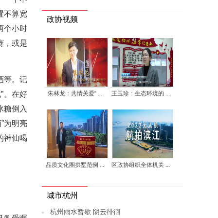
置不算宽
政协视频
两个小时
赛，或是
酒等。记
朱林龙：共情关爱“ ...
王玉珍：生态环境的 ...
”。在好
冰糖倒入
”为明亮
的神仙喝
品质文化圈拱墅范例 ...
区政协组织全体机关 ...
城市杭州
杭州雨水暂歇 阴云徘徊