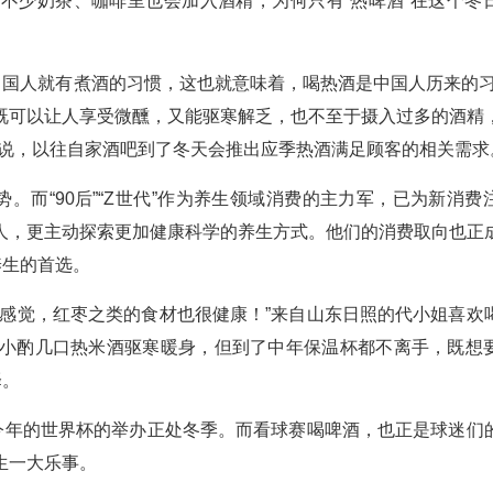
不少奶茶、咖啡里也会加入酒精，为何只有“热啤酒”在这个冬
中国人就有煮酒的习惯，这也就意味着，喝热酒是中国人历来的习
既可以让人享受微醺，又能驱寒解乏，也不至于摄入过多的酒精
齐说，以往自家酒吧到了冬天会推出应季热酒满足顾客的相关需求
。而“90后”“Z世代”作为养生领域消费的主力军，已为新消费
人，更主动探索更加健康科学的养生方式。他们的消费取向也正
养生的首选。
的感觉，红枣之类的食材也很健康！”来自山东日照的代小姐喜欢
小酌几口热米酒驱寒暖身，但到了中年保温杯都不离手，既想
择。
。今年的世界杯的举办正处冬季。而看球赛喝啤酒，也正是球迷们
生一大乐事。