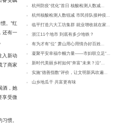
日备受瞩
杭州防疫“优化”首日 核酸检测人数减...
杭州核酸检测人数锐减 市民排队接种疫...
惯。“红
临平打造六大工坊集群 就业增收就在家...
，还有一
浙江11个地市 到底有多少地铁？
。
有为才有“位” 萧山用心用情办好百姓...
凝聚平安幸福巾帼力量——市妇联立足“...
注入新动
新时代美丽乡村如何“奔富”未来？沿“...
成了商家
实施“德善指数”评价，让文明新风吹遍...
山乡地瓜干 共富更有味
喝酒，她
要享受微
的习惯。