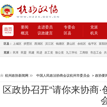
要闻
走进委员
专委会
党派
概况
议政建言
区县
机关
区县：
上城区
拱墅区
西湖区
滨江区
钱塘区
萧山区
余杭区
临平区
富阳
党派：
民革
民盟
民建
民进
农工党
致公党
九三学社
工商联
市总工会
共
杭州政协新闻网
中国人民政治协商会议杭州市委员会
>
政协要
区政协召开“请你来协商·