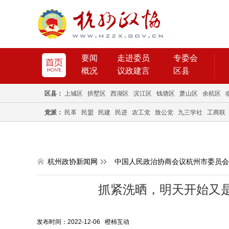
要闻
走进委员
专委会
概况
议政建言
区县
区县：
上城区
拱墅区
西湖区
滨江区
钱塘区
萧山区
余杭区
党派：
民革
民盟
民建
民进
农工党
致公党
九三学社
工商联
杭州政协新闻网
中国人民政治协商会议杭州市委员会
抓紧洗晒，明天开始又是
发布时间：2022-12-06 橙柿互动