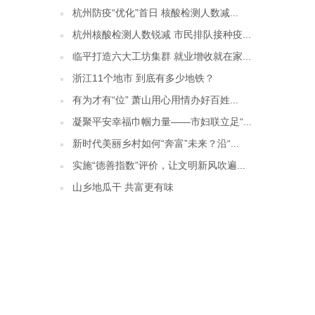
杭州防疫“优化”首日 核酸检测人数减...
杭州核酸检测人数锐减 市民排队接种疫...
临平打造六大工坊集群 就业增收就在家...
浙江11个地市 到底有多少地铁？
有为才有“位” 萧山用心用情办好百姓...
凝聚平安幸福巾帼力量——市妇联立足“...
新时代美丽乡村如何“奔富”未来？沿“...
实施“德善指数”评价，让文明新风吹遍...
山乡地瓜干 共富更有味