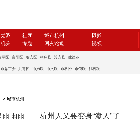
党派
社团
城市杭州
摄影
机关
专题
网友论道
视频
临平区
富阳区
临安区
桐庐县
淳安县
建德市
市总工会
共青团
市妇联
市文联
市科协
市侨联
社科联
>
城市杭州
雨雨雨……杭州人又要变身“潮人”了