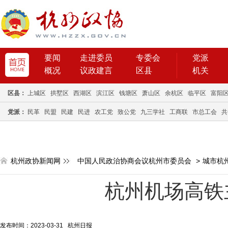
要闻
走进委员
专委会
党派
概况
议政建言
区县
机关
区县：
上城区
拱墅区
西湖区
滨江区
钱塘区
萧山区
余杭区
临平区
富阳
党派：
民革
民盟
民建
民进
农工党
致公党
九三学社
工商联
市总工会
共
杭州政协新闻网
中国人民政治协商会议杭州市委员会
>
城市杭
杭州机场高铁
发布时间：2023-03-31 杭州日报