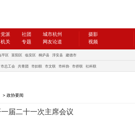
党派
社团
城市杭州
摄影
机关
专题
网友论道
视频
临平区
富阳区
临安区
桐庐县
淳安县
建德市
市总工会
共青团
市妇联
市文联
市科协
市侨联
社科联
>
政协要闻
开一届二十一次主席会议