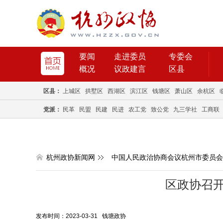
要闻
走进委员
专委会
概况
议政建言
区县
区县：
上城区
拱墅区
西湖区
滨江区
钱塘区
萧山区
余杭区
党派：
民革
民盟
民建
民进
农工党
致公党
九三学社
工商联
杭州政协新闻网
中国人民政治协商会议杭州市委员会
区政协召
发布时间：2023-03-31 钱塘政协