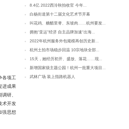
8.4亿 2022西泠秋拍收官 今年...
白杨街道第十二届文化艺术节开幕
叫花鸡、糖醋里脊、东坡肉……杭州要发...
拥抱“亚运”经济 自主品牌加速“出海...
2022年杭州服务外包规模再创历史新...
杭州土拍市场稳步回温 10宗地块全部...
15天，她经历初开、盛放、落花……现...
新增国家级主题公园！杭州一批重大项目...
武林广场 装上指路机器人
争各项工
促进成果
期调研、
技术开发
加强思想