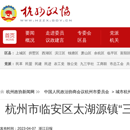
要闻
走进委员
专委会
党派
概况
议政建言
区县
机关
区县：
上城区
拱墅区
西湖区
滨江区
钱塘区
萧山区
余杭区
临平区
富阳
党派：
民革
民盟
民建
民进
农工党
致公党
九三学社
工商联
市总工会
共
杭州政协新闻网
中国人民政治协商会议杭州市委员会
>
城市杭
杭州市临安区太湖源镇“
发布时间：2023-04-07 浙江日报