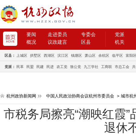
要闻
走进委员
专委会
党派
概况
议政建言
区县
机关
区县：
上城区
拱墅区
西湖区
滨江区
钱塘区
萧山区
余杭区
临平区
富阳
党派：
民革
民盟
民建
民进
农工党
致公党
九三学社
工商联
市总工会
共
杭州政协新闻网
中国人民政治协商会议杭州市委员会
>
城市杭
市税务局擦亮“潮映红霞”
退休