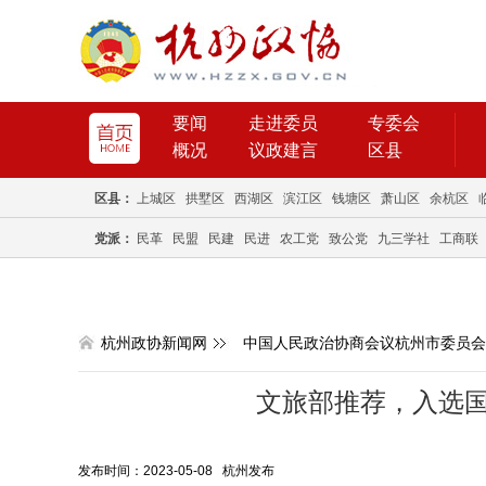
要闻
走进委员
专委会
概况
议政建言
区县
区县：
上城区
拱墅区
西湖区
滨江区
钱塘区
萧山区
余杭区
党派：
民革
民盟
民建
民进
农工党
致公党
九三学社
工商联
杭州政协新闻网
中国人民政治协商会议杭州市委员会
文旅部推荐，入选
发布时间：2023-05-08 杭州发布