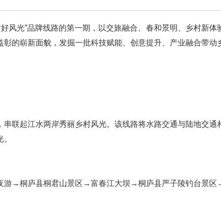
四时好风光”品牌线路的第一期，以交旅融合、春和景明、乡村新体
益彰的崭新面貌，发掘一批科技赋能、创意提升、产业融合带动
，串联起江水两岸秀丽乡村风光。该线路将水路交通与陆地交通
光。
夜游→桐庐县桐君山景区→富春江大坝→桐庐县严子陵钓台景区