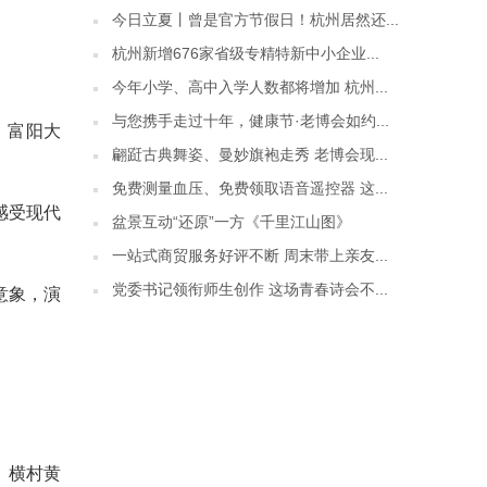
今日立夏丨曾是官方节假日！杭州居然还...
杭州新增676家省级专精特新中小企业...
今年小学、高中入学人数都将增加 杭州...
与您携手走过十年，健康节·老博会如约...
、富阳大
翩跹古典舞姿、曼妙旗袍走秀 老博会现...
免费测量血压、免费领取语音遥控器 这...
感受现代
盆景互动“还原”一方《千里江山图》
一站式商贸服务好评不断 周末带上亲友...
党委书记领衔师生创作 这场青春诗会不...
意象，演
、横村黄