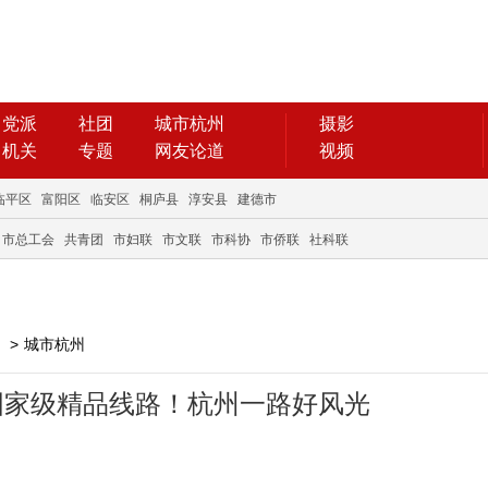
党派
社团
城市杭州
摄影
机关
专题
网友论道
视频
临平区
富阳区
临安区
桐庐县
淳安县
建德市
市总工会
共青团
市妇联
市文联
市科协
市侨联
社科联
>
城市杭州
国家级精品线路！杭州一路好风光