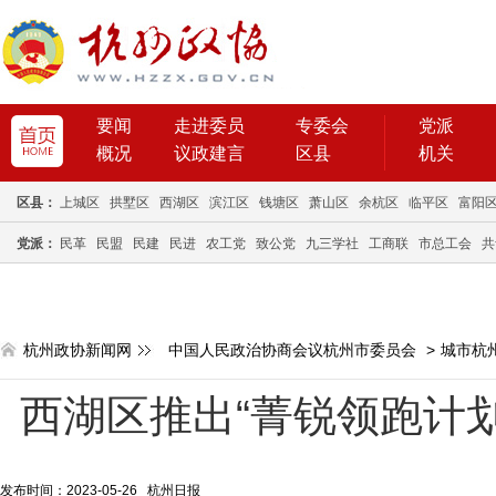
要闻
走进委员
专委会
党派
概况
议政建言
区县
机关
区县：
上城区
拱墅区
西湖区
滨江区
钱塘区
萧山区
余杭区
临平区
富阳
党派：
民革
民盟
民建
民进
农工党
致公党
九三学社
工商联
市总工会
共
杭州政协新闻网
中国人民政治协商会议杭州市委员会
>
城市杭
西湖区推出“菁锐领跑计
发布时间：2023-05-26 杭州日报