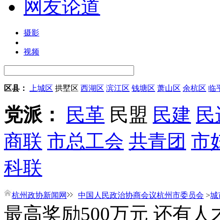
网友论道
摄影
视频
区县：
上城区
拱墅区
西湖区
滨江区
钱塘区
萧山区
余杭区
临
党派：
民革
民盟
民建
民
商联
市总工会
共青团
市
科联
杭州政协新闻网
中国人民政治协商会议杭州市委员会
>
城
最高奖励500万元 还有