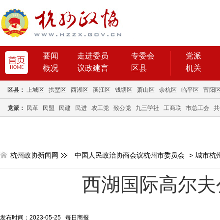
要闻
走进委员
专委会
党派
概况
议政建言
区县
机关
区县：
上城区
拱墅区
西湖区
滨江区
钱塘区
萧山区
余杭区
临平区
富阳
党派：
民革
民盟
民建
民进
农工党
致公党
九三学社
工商联
市总工会
共
杭州政协新闻网
中国人民政治协商会议杭州市委员会
>
城市杭
西湖国际高尔夫
发布时间：2023-05-25 每日商报