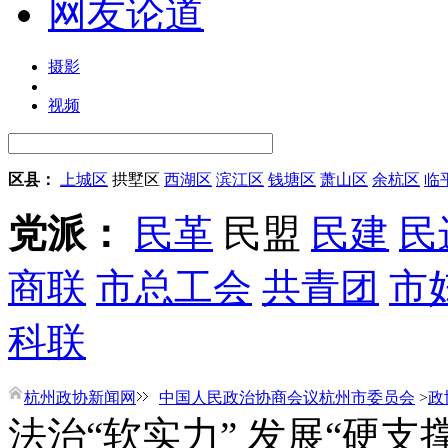
网友论道
摄影
视频
区县：
上城区
拱墅区
西湖区
滨江区
钱塘区
萧山区
余杭区
临
党派：
民革
民盟
民建
民
商联
市总工会
共青团
市
科联
杭州政协新闻网
中国人民政治协商会议杭州市委员会
>
政
法治“软实力” 发展“硬