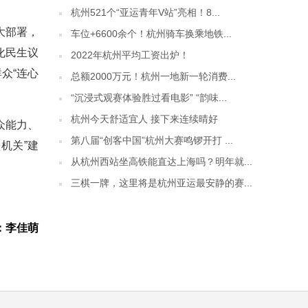
杭州521个“亚运青年V站”亮相！8...
大部署，
车位+6600余个！杭州骑车换乘地铁...
化民生议
2022年杭州平均工资出炉！
众“连心
总额2000万元！杭州一地新一轮消费...
“沉浸式观赛体验胜过看电影” “韵味...
杭州今天舒适宜人 接下来连续晴好
众能力、
第八届“创客中国”杭州大赛鸣锣开打 ...
机关”建
从杭州西站坐高铁能直达上海吗？明年就...
三棋一牌，这里将是杭州亚运最安静的赛...
：李佳萌