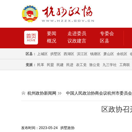
要闻
走进委员
专委会
概况
议政建言
区县
区县：
上城区
拱墅区
西湖区
滨江区
钱塘区
萧山区
余杭区
党派：
民革
民盟
民建
民进
农工党
致公党
九三学社
工商联
杭州政协新闻网
中国人民政治协商会议杭州市委员会
区政协召
发布时间：2023-05-24 拱墅政协