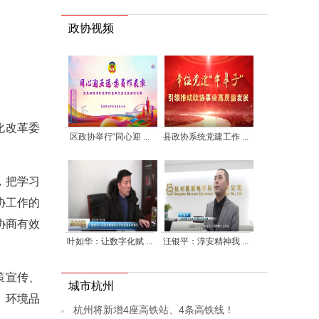
政协视频
化改革委
区政协举行“同心迎 ...
县政协系统党建工作 ...
，把学习
协工作的
协商有效
叶如华：让数字化赋 ...
汪银平：淳安精神我 ...
策宣传、
城市杭州
、环境品
杭州将新增4座高铁站、4条高铁线！