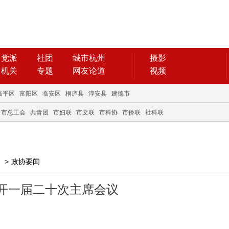
党派
社团
城市杭州
摄影
机关
专题
网友论道
视频
临平区
富阳区
临安区
桐庐县
淳安县
建德市
市总工会
共青团
市妇联
市文联
市科协
市侨联
社科联
>
政协要闻
开一届二十次主席会议