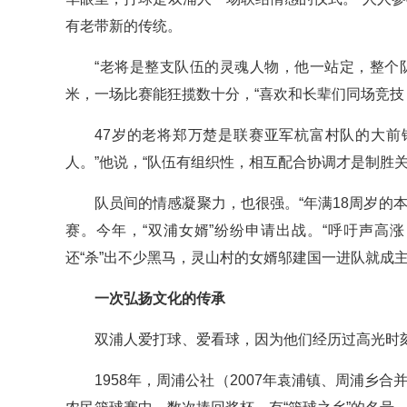
有老带新的传统。
“老将是整支队伍的灵魂人物，他一站定，整个
米，一场比赛能狂揽数十分，“喜欢和长辈们同场竞技，
47岁的老将郑万楚是联赛亚军杭富村队的大前
人。”他说，“队伍有组织性，相互配合协调才是制胜关
队员间的情感凝聚力，也很强。“年满18周岁的
赛。今年，“双浦女婿”纷纷申请出战。“呼吁声高
还“杀”出不少黑马，灵山村的女婿邬建国一进队就成
一次弘扬文化的传承
双浦人爱打球、爱看球，因为他们经历过高光时
1958年，周浦公社（2007年袁浦镇、周浦乡