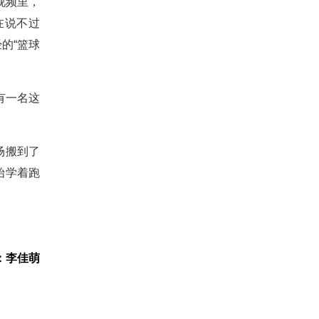
视频里，
在说不过
的“篮球
有一名这
场搬到了
始学着跑
：李佳萌