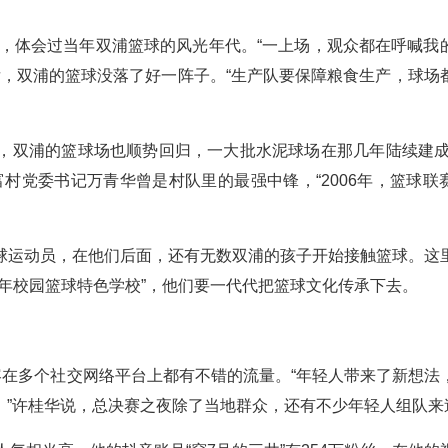
。
服，体会过当年双浦篮球的风光年代。“一上场，观众都在呼喊我
后，双浦的篮球没落了好一阵子。“生产队要保障粮食生产，球场
，双浦的篮球场也顺势回归，一大批水泥球场在那几年陆续建成
村党委书记万青华曾是村队里的最强中锋，“2006年，篮球联
球运动员，在他们后面，还有无数双浦的孩子开始接触篮球。这
年校园篮球特色学校”，他们要一代代把篮球文化传承下去。
容在多个社交网络平台上都有不错的流量。“年轻人带来了新想法
。”许桂华说，总决赛之夜除了当地群众，还有不少年轻人组队来