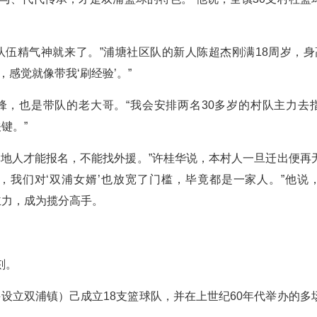
队伍精气神就来了。”浦塘社区队的新人陈超杰刚满18周岁，身
感觉就像带我‘刷经验’。”
锋，也是带队的老大哥。“我会安排两名30多岁的村队主力去
键。”
本地人才能报名，不能找外援。”许桂华说，本村人一旦迁出便再
涨，我们对‘双浦女婿’也放宽了门槛，毕竟都是一家人。”他说
主力，成为揽分高手。
刻。
合并设立双浦镇）己成立18支篮球队，并在上世纪60年代举办的多