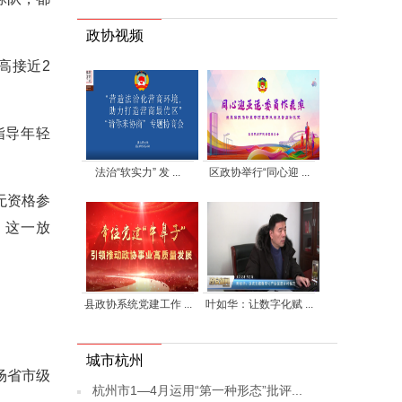
政协视频
高接近2
指导年轻
法治“软实力” 发 ...
区政协举行“同心迎 ...
无资格参
，这一放
县政协系统党建工作 ...
叶如华：让数字化赋 ...
城市杭州
场省市级
杭州市1—4月运用“第一种形态”批评...