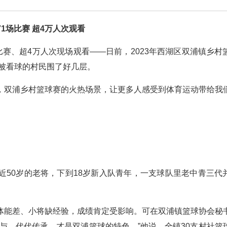
71场比赛 超4万人次观看
场比赛、超4万人次现场观看——日前，2023年西湖区双浦镇乡村
外被看球的村民围了好几层。
，双浦乡村篮球赛的火热场景，让更多人感受到体育运动带给我
近50岁的老将，下到18岁新入队青年，一支球队里老中青三代
体能差、小将缺经验，成绩肯定受影响。可在双浦镇篮球协会秘
与、代代传承，才是双浦篮球的特色。”他说，全镇30支村社篮