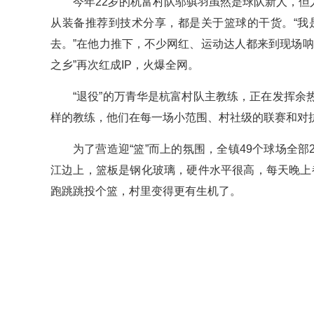
今年22岁的杭富村队邬骐羽虽然是球队新人，但人
从装备推荐到技术分享，都是关于篮球的干货。“我
去。”在他力推下，不少网红、运动达人都来到现场
之乡”再次红成IP，火爆全网。
“退役”的万青华是杭富村队主教练，正在发挥余
样的教练，他们在每一场小范围、村社级的联赛和对
为了营造迎“篮”而上的氛围，全镇49个球场全
江边上，篮板是钢化玻璃，硬件水平很高，每天晚上
跑跳跳投个篮，村里变得更有生机了。