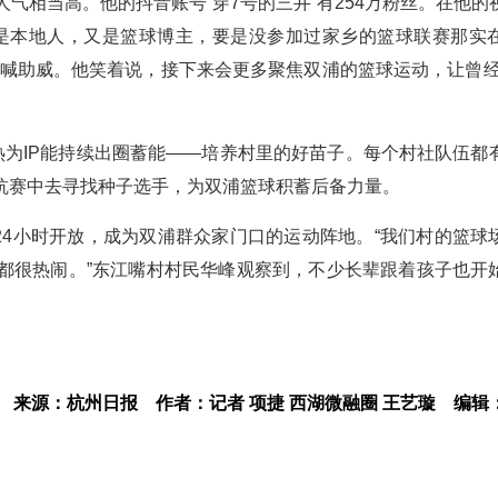
气相当高。他的抖音账号“穿7号的三井”有254万粉丝。在他的
是本地人，又是篮球博主，要是没参加过家乡的篮球联赛那实
呐喊助威。他笑着说，接下来会更多聚焦双浦的篮球运动，让曾经
热为IP能持续出圈蓄能——培养村里的好苗子。每个村社队伍都
抗赛中去寻找种子选手，为双浦篮球积蓄后备力量。
部24小时开放，成为双浦群众家门口的运动阵地。“我们村的篮球
都很热闹。”东江嘴村村民华峰观察到，不少长辈跟着孩子也开
来源：杭州日报
作者：记者 项捷 西湖微融圈 王艺璇
编辑