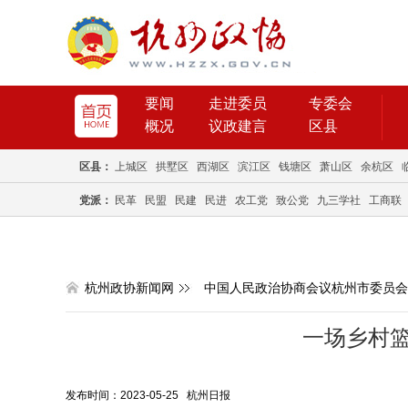
要闻
走进委员
专委会
概况
议政建言
区县
区县：
上城区
拱墅区
西湖区
滨江区
钱塘区
萧山区
余杭区
党派：
民革
民盟
民建
民进
农工党
致公党
九三学社
工商联
杭州政协新闻网
中国人民政治协商会议杭州市委员会
一场乡村
发布时间：2023-05-25 杭州日报