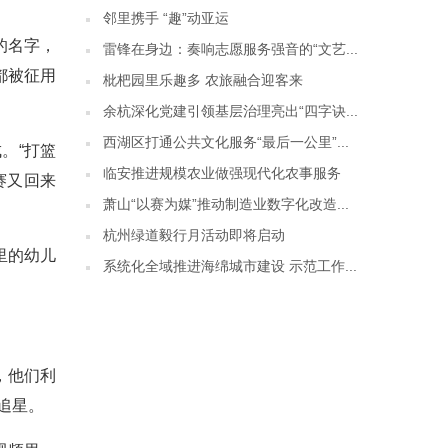
邻里携手 “趣”动亚运
的名字，
雷锋在身边：奏响志愿服务强音的“文艺...
都被征用
枇杷园里乐趣多 农旅融合迎客来
余杭深化党建引领基层治理亮出“四字诀...
西湖区打通公共文化服务“最后一公里”...
。“打篮
临安推进规模农业做强现代化农事服务
赛又回来
萧山“以赛为媒”推动制造业数字化改造...
杭州绿道毅行月活动即将启动
里的幼儿
系统化全域推进海绵城市建设 示范工作...
，他们利
追星。