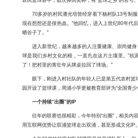
农民篮球赛中，数次捧回奖杯，有“篮球之乡”的名号
70多岁的村民潘光培曾经穿着下杨村队13号制
现在想想还是很热血。”他回忆，进入上世纪80年代
晒谷子了。”
进入新世纪，越来越多的人注重健康、崇尚健身
球是我们乡村文化的根，一直扎在这片土壤里。”杭富
了！把村里的青壮年从牌桌拉回了球场。”
眼下，刚进入村社队的年轻人已是第五代农村篮
园开设了篮球课，周浦小学更被教育部评为“全国青少
一个持续“出圈”的IP
往年的联赛也很精彩，今年特别“出圈”，相关内
用互联网优势让双浦篮球走出双浦，甚至形成文化IP