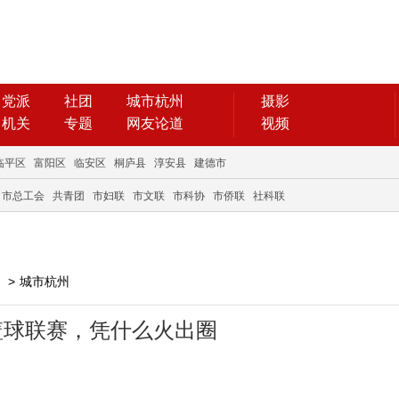
党派
社团
城市杭州
摄影
机关
专题
网友论道
视频
临平区
富阳区
临安区
桐庐县
淳安县
建德市
市总工会
共青团
市妇联
市文联
市科协
市侨联
社科联
>
城市杭州
篮球联赛，凭什么火出圈