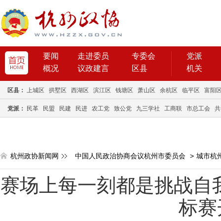
要闻
走进委员
专委会
党派
概况
议政建言
区县
机关
区县：
上城区
拱墅区
西湖区
滨江区
钱塘区
萧山区
余杭区
临平区
富阳
党派：
民革
民盟
民建
民进
农工党
致公党
九三学社
工商联
市总工会
共
杭州政协新闻网
中国人民政治协商会议杭州市委员会
>
城市杭
赛场上每一刻都是挑战自我
标赛