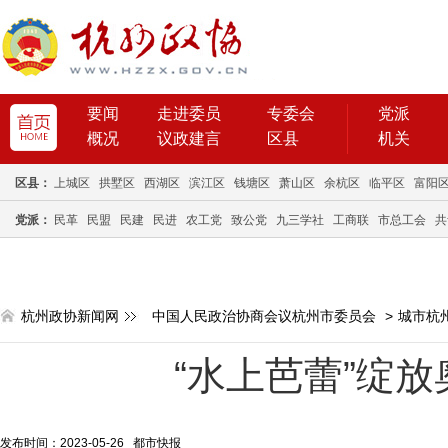
要闻
走进委员
专委会
党派
概况
议政建言
区县
机关
区县：
上城区
拱墅区
西湖区
滨江区
钱塘区
萧山区
余杭区
临平区
富阳
党派：
民革
民盟
民建
民进
农工党
致公党
九三学社
工商联
市总工会
共
杭州政协新闻网
中国人民政治协商会议杭州市委员会
>
城市杭
“水上芭蕾”绽
发布时间：2023-05-26 都市快报