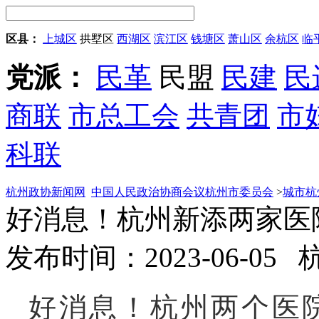
区县：
上城区
拱墅区
西湖区
滨江区
钱塘区
萧山区
余杭区
临
党派：
民革
民盟
民建
民
商联
市总工会
共青团
市
科联
杭州政协新闻网
中国人民政治协商会议杭州市委员会
>
城市杭
好消息！杭州新添两家医
发布时间：2023-06-05
好消息！杭州两个医