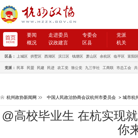
要闻
走进委员
专委会
党派
概况
议政建言
区县
机关
区县：
上城区
拱墅区
西湖区
滨江区
钱塘区
萧山区
余杭区
临平区
富阳
党派：
民革
民盟
民建
民进
农工党
致公党
九三学社
工商联
市总工会
共
杭州政协新闻网
中国人民政治协商会议杭州市委员会
>
城市杭
@高校毕业生 在杭实现就
你