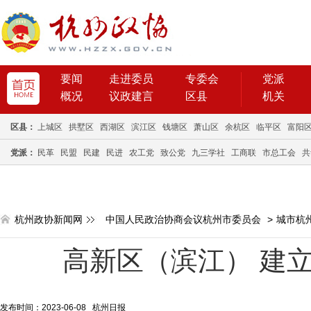
要闻
走进委员
专委会
党派
概况
议政建言
区县
机关
区县：
上城区
拱墅区
西湖区
滨江区
钱塘区
萧山区
余杭区
临平区
富阳
党派：
民革
民盟
民建
民进
农工党
致公党
九三学社
工商联
市总工会
共
杭州政协新闻网
中国人民政治协商会议杭州市委员会
>
城市杭
高新区（滨江） 建立
发布时间：2023-06-08 杭州日报