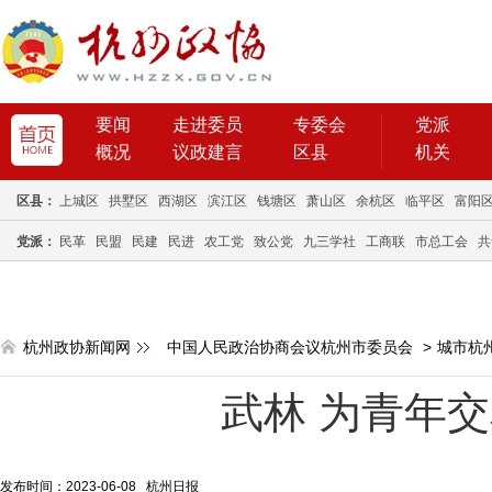
要闻
走进委员
专委会
党派
概况
议政建言
区县
机关
区县：
上城区
拱墅区
西湖区
滨江区
钱塘区
萧山区
余杭区
临平区
富阳
党派：
民革
民盟
民建
民进
农工党
致公党
九三学社
工商联
市总工会
共
杭州政协新闻网
中国人民政治协商会议杭州市委员会
>
城市杭
武林 为青年
发布时间：2023-06-08 杭州日报