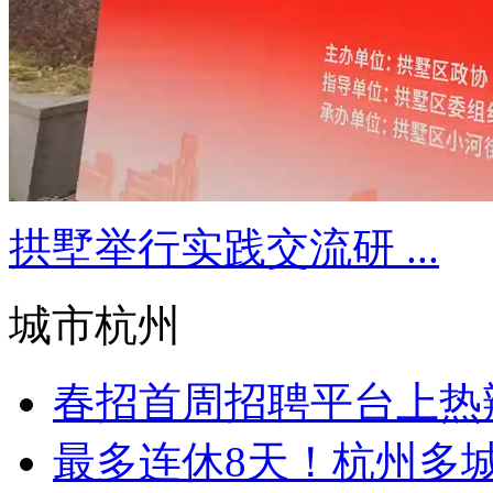
拱墅举行实践交流研 ...
城市杭州
春招首周招聘平台上热辣
最多连休8天！杭州多城