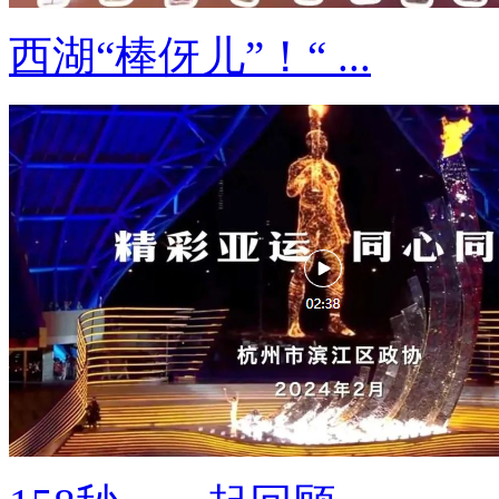
西湖“棒伢儿”！“ ...