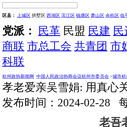
区县：
上城区
拱墅区
西湖区
滨江区
钱塘区
萧山区
余杭区
临
党派：
民革
民盟
民建
民
商联
市总工会
共青团
市
科联
杭州政协新闻网
中国人民政治协商会议杭州市委员会
>
城市杭
孝老爱亲吴雪娟: 用真心
发布时间：2024-02-28
老吾