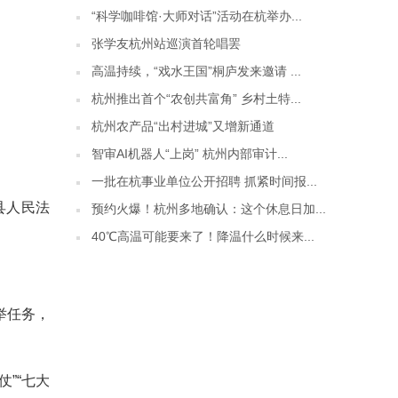
“科学咖啡馆·大师对话”活动在杭举办...
张学友杭州站巡演首轮唱罢
高温持续，“戏水王国”桐庐发来邀请 ...
杭州推出首个“农创共富角” 乡村土特...
杭州农产品“出村进城”又增新通道
智审AI机器人“上岗” 杭州内部审计...
一批在杭事业单位公开招聘 抓紧时间报...
县人民法
预约火爆！杭州多地确认：这个休息日加...
40℃高温可能要来了！降温什么时候来...
举任务，
”“七大