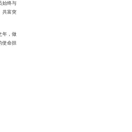
员始终与
、共富突
之年，做
的使命担