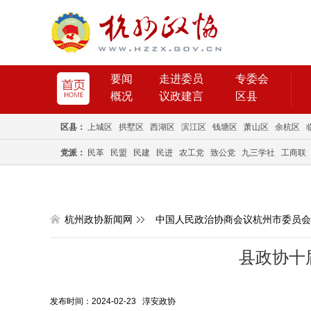
要闻
走进委员
专委会
概况
议政建言
区县
区县：
上城区
拱墅区
西湖区
滨江区
钱塘区
萧山区
余杭区
党派：
民革
民盟
民建
民进
农工党
致公党
九三学社
工商联
杭州政协新闻网
中国人民政治协商会议杭州市委员会
县政协十
发布时间：2024-02-23 淳安政协