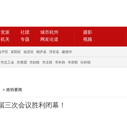
党派
社团
城市杭州
摄影
机关
专题
网友论道
视频
临平区
富阳区
临安区
桐庐县
淳安县
建德市
市总工会
共青团
市妇联
市文联
市科协
市侨联
社科联
>
政协要闻
届三次会议胜利闭幕！