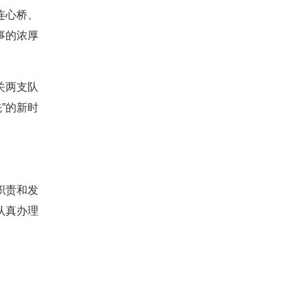
连心桥、
事的浓厚
关两支队
”的新时
职责和发
认真办理