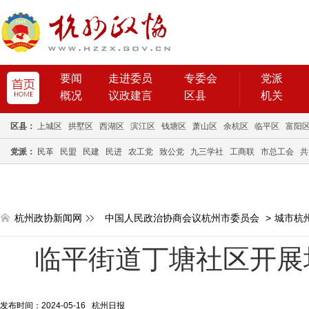
要闻
走进委员
专委会
党派
概况
议政建言
区县
机关
区县：
上城区
拱墅区
西湖区
滨江区
钱塘区
萧山区
余杭区
临平区
富阳
党派：
民革
民盟
民建
民进
农工党
致公党
九三学社
工商联
市总工会
共
杭州政协新闻网
中国人民政治协商会议杭州市委员会
>
城市杭
临平街道丁塘社区开展
发布时间：2024-05-16 杭州日报