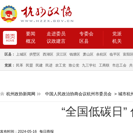
要闻
走进委员
专委会
党派
概况
议政建言
区县
机关
区县：
上城区
拱墅区
西湖区
滨江区
钱塘区
萧山区
余杭区
临平区
富阳
党派：
民革
民盟
民建
民进
农工党
致公党
九三学社
工商联
市总工会
共
杭州政协新闻网
中国人民政治协商会议杭州市委员会
>
城市杭
“全国低碳日”
发布时间：2024-05-16 每日商报