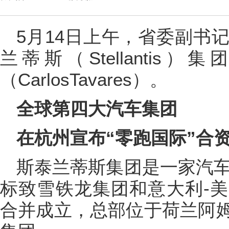
5月14日上午，省委副书
兰蒂斯（Stellanti
（CarlosTavares）。
全球第四大汽车集团
在杭州宣布“零跑国际”合
斯泰兰蒂斯集团是一家汽车
标致雪铁龙集团和意大利-
合并成立，总部位于荷兰阿