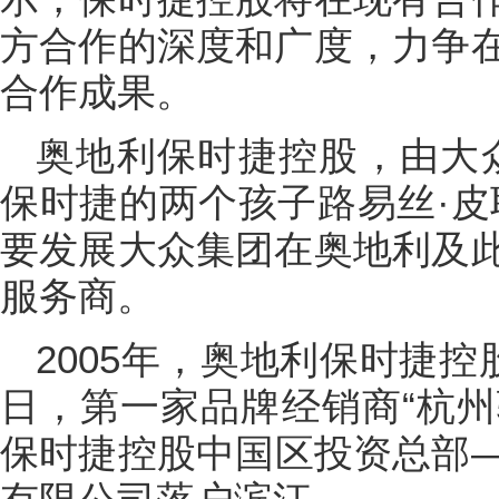
方合作的深度和广度，力争
合作成果。
奥地利保时捷控股，由大
保时捷的两个孩子路易丝·皮
要发展大众集团在奥地利及
服务商。
2005年，奥地利保时捷控
日，第一家品牌经销商“杭州骏
保时捷控股中国区投资总部