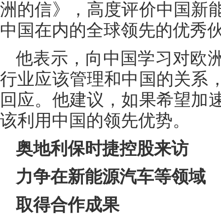
洲的信》，高度评价中国新
中国在内的全球领先的优秀
他表示，向中国学习对欧
行业应该管理和中国的关系
回应。他建议，如果希望加
该利用中国的领先优势。
奥地利保时捷控股来访
力争在新能源汽车等领域
取得合作成果