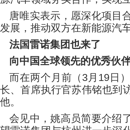
唐唯实表示，愿深化项目
发展，推动双方在新能源汽
法国雷诺集团也来了
向中国全球领先的优秀伙
而在两个月前（3月19日
长、首席执行官苏伟铭也到
他。
会见中，姚高员简要介绍