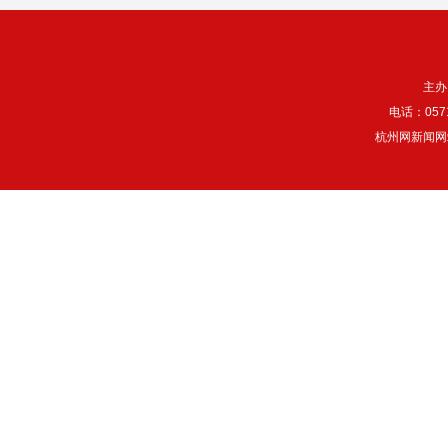
主办
电话：057
杭州网新闻网