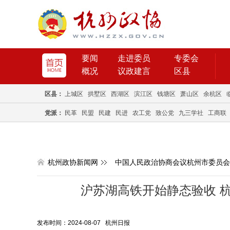
要闻
走进委员
专委会
概况
议政建言
区县
区县：
上城区
拱墅区
西湖区
滨江区
钱塘区
萧山区
余杭区
党派：
民革
民盟
民建
民进
农工党
致公党
九三学社
工商联
杭州政协新闻网
中国人民政治协商会议杭州市委员会
沪苏湖高铁开始静态验收 
发布时间：2024-08-07 杭州日报