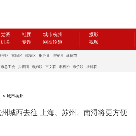
党派
社团
城市杭州
摄影
机关
专题
网友论道
视频
临平区
富阳区
临安区
桐庐县
淳安县
建德市
市总工会
共青团
市妇联
市文联
市科协
市侨联
社科联
>
城市杭州
杭州城西去往 上海、苏州、南浔将更方便