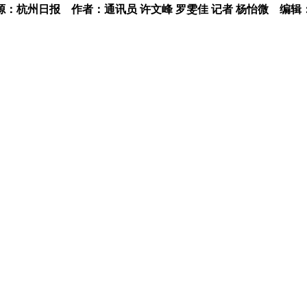
源：杭州日报
作者：通讯员 许文峰 罗雯佳 记者 杨怡微
编辑