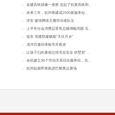
金建高铁就像一座桥 连起了杭黄高铁和...
未来三年，杭州将建成2500家服务站...
淳安 建强网络主播劳动者队伍
上半年社会消费品零售总额增幅亮眼 五...
临安 党建联建赋能“天目月乡”
清河坊邀你体验市井夜游
让孩子们的暑假过得充实安全 拱墅把“...
余杭建立30个劳动关系综合服务站，实...
杭州姑娘即将跑进巴黎奥运赛场