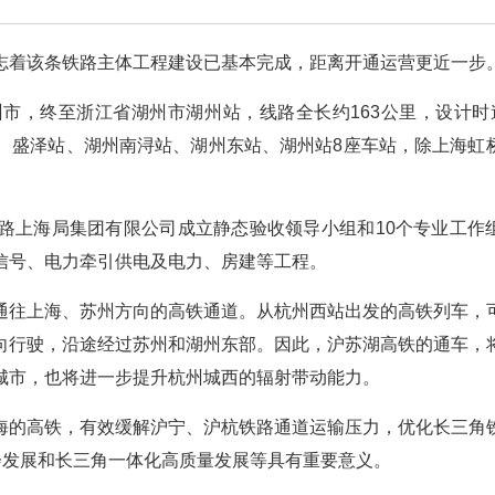
志着该条铁路主体工程建设已基本完成，距离开通运营更近一步
市，终至浙江省湖州市湖州站，线路全长约163公里，设计时速
、盛泽站、湖州南浔站、湖州东站、湖州站8座车站，除上海虹
路上海局集团有限公司成立静态验收领导小组和10个专业工作
信号、电力牵引供电及电力、房建等工程。
通往上海、苏州方向的高铁通道。从杭州西站出发的高铁列车，
向行驶，沿途经过苏州和湖州东部。因此，沪苏湖高铁的通车，
城市，也将进一步提升杭州城西的辐射带动能力。
海的高铁，有效缓解沪宁、沪杭铁路通道运输压力，优化长三角
会发展和长三角一体化高质量发展等具有重要意义。