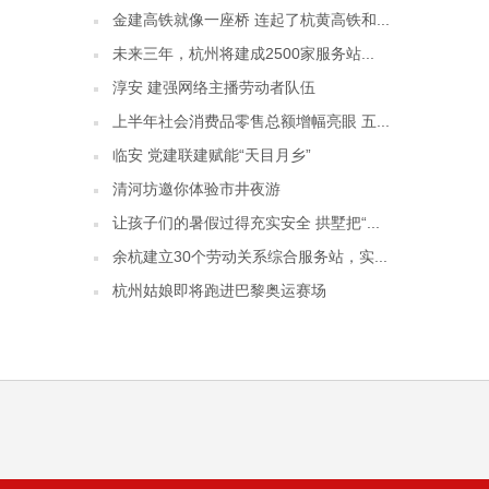
金建高铁就像一座桥 连起了杭黄高铁和...
未来三年，杭州将建成2500家服务站...
淳安 建强网络主播劳动者队伍
上半年社会消费品零售总额增幅亮眼 五...
临安 党建联建赋能“天目月乡”
清河坊邀你体验市井夜游
让孩子们的暑假过得充实安全 拱墅把“...
余杭建立30个劳动关系综合服务站，实...
杭州姑娘即将跑进巴黎奥运赛场