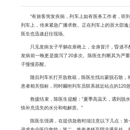
“有旅客突发疾病，列车上如有医务工作者，听到
列车上，传来紧急广播求救。正在列车上的浙大邵逸
医生也迅速赶往现场。
只见发病女子平躺在座椅上，全身冒汗，昏迷不
发病前一晚更是腹泻了20多次。陈医生判断其为严
子慢慢苏醒。
随后列车长打开急救箱，陈医生找出蒙脱石散，
患者相关指标，同时嘱咐列车员联系就近站点的120
救援结束，陈医生提醒：“夏季高温天，遇到脱
快补充流失的水分和电解质。”
陈医生强调，在提供急救时须注意以下几点：第
寻求专业医疗救助；第二，将患者移至阴凉通风处，