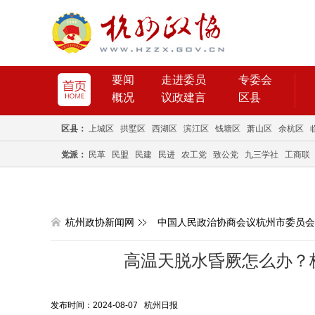
要闻
走进委员
专委会
概况
议政建言
区县
区县：
上城区
拱墅区
西湖区
滨江区
钱塘区
萧山区
余杭区
党派：
民革
民盟
民建
民进
农工党
致公党
九三学社
工商联
杭州政协新闻网
中国人民政治协商会议杭州市委员会
高温天脱水昏厥怎么办？
发布时间：2024-08-07 杭州日报