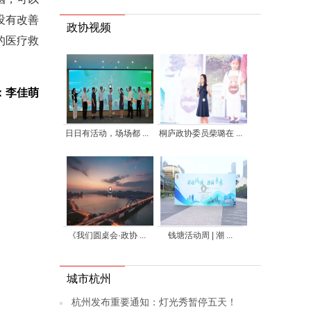
没有改善
政协视频
的医疗救
：李佳萌
日日有活动，场场都 ...
桐庐政协委员柴璐在 ...
《我们圆桌会·政协 ...
钱塘活动周 | 潮 ...
城市杭州
杭州发布重要通知：灯光秀暂停五天！