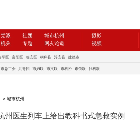
党派
社团
城市杭州
摄影
机关
专题
网友论道
视频
临平区
富阳区
临安区
桐庐县
淳安县
建德市
市总工会
共青团
市妇联
市文联
市科协
市侨联
社科联
>
城市杭州
杭州医生列车上给出教科书式急救实例