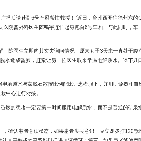
广播后请速到6号车厢帮忙救援！”近日，台州西开往徐州东的G7
夫医院普外科医生陈鸣宇连忙起身跑向6号车厢。与此同时，车
醒。陈医生立即向其丈夫询问情况，原来女子3天来一直处于腹
重脱水造成昏厥，赶紧让另一位医生取来常温电解质水。喝下几
将电解质水与蒙脱石散按比例配比让患者服下，并用听诊器和血
急救中心进行对接。
水昏厥的患者一定要第一时间服用电解质水，而不是普通的矿泉
一，确认患者意识状态，如果患者失去意识，应立即拨打120急
并让其平躺或抬高双腿以促进血液循环；第三，如果患者能够吞