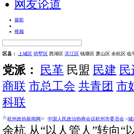
网友论道
摄影
视频
区县：
上城区
拱墅区
西湖区
滨江区
钱塘区
萧山区
余杭区
临
党派：
民革
民盟
民建
民
商联
市总工会
共青团
市
科联
杭州政协新闻网
中国人民政治协商会议杭州市委员会
>
城
余杭 从“以人管人”转向“