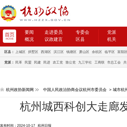
要闻
走进委员
专委会
党派
概况
议政建言
区县
机关
区县：
上城区
拱墅区
西湖区
滨江区
钱塘区
萧山区
余杭区
临平区
富阳
党派：
民革
民盟
民建
民进
农工党
致公党
九三学社
工商联
市总工会
共
杭州政协新闻网
中国人民政治协商会议杭州市委员会
>
城市杭
杭州城西科创大走廊
发布时间：2024-10-17 杭州日报