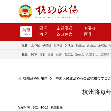
要闻
走进委员
专委会
概况
议政建言
区县
区县：
上城区
拱墅区
西湖区
滨江区
钱塘区
萧山区
余杭区
党派：
民革
民盟
民建
民进
农工党
致公党
九三学社
工商联
杭州政协新闻网
中国人民政治协商会议杭州市委员会
杭州将每
发布时间：2024-10-17 杭州日报