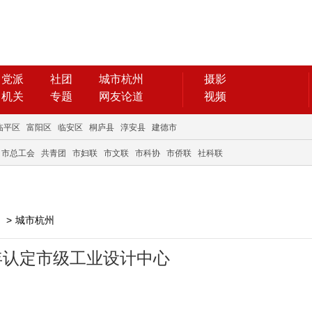
党派
社团
城市杭州
摄影
机关
专题
网友论道
视频
临平区
富阳区
临安区
桐庐县
淳安县
建德市
市总工会
共青团
市妇联
市文联
市科协
市侨联
社科联
>
城市杭州
年认定市级工业设计中心