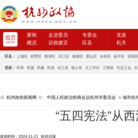
要闻
走进委员
专委会
党派
概况
议政建言
区县
机关
区县：
上城区
拱墅区
西湖区
滨江区
钱塘区
萧山区
余杭区
临平区
富阳
党派：
民革
民盟
民建
民进
农工党
致公党
九三学社
工商联
市总工会
共
杭州政协新闻网
中国人民政治协商会议杭州市委员会
>
城市杭
“五四宪法”从西
发布时间：2024-11-21 杭州日报