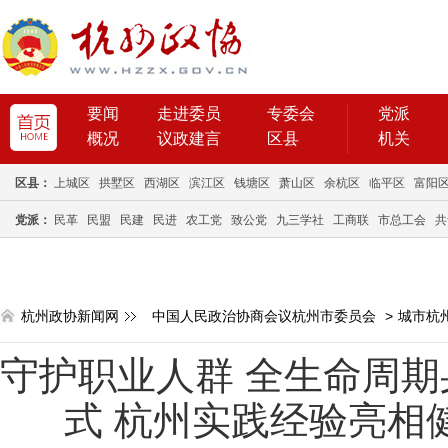
要闻
走进委员
专委会
党派
概况
议政建言
区县
机关
区县：
上城区
拱墅区
西湖区
滨江区
钱塘区
萧山区
余杭区
临平区
富阳
党派：
民革
民盟
民建
民进
农工党
致公党
九三学社
工商联
市总工会
共
杭州政协新闻网
中国人民政治协商会议杭州市委员会
>
城市杭
守护职业人群 全生命周期
式 杭州实践经验亮相