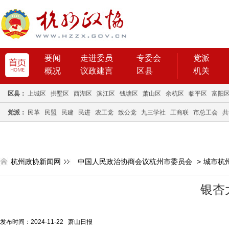
要闻
走进委员
专委会
党派
概况
议政建言
区县
机关
区县：
上城区
拱墅区
西湖区
滨江区
钱塘区
萧山区
余杭区
临平区
富阳
党派：
民革
民盟
民建
民进
农工党
致公党
九三学社
工商联
市总工会
共
杭州政协新闻网
中国人民政治协商会议杭州市委员会
>
城市杭
银杏
发布时间：2024-11-22 萧山日报