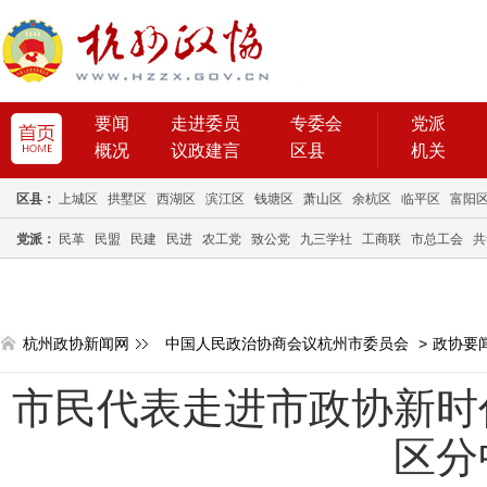
要闻
走进委员
专委会
党派
概况
议政建言
区县
机关
区县：
上城区
拱墅区
西湖区
滨江区
钱塘区
萧山区
余杭区
临平区
富阳
党派：
民革
民盟
民建
民进
农工党
致公党
九三学社
工商联
市总工会
共
杭州政协新闻网
中国人民政治协商会议杭州市委员会
>
政协要
市民代表走进市政协新时
区分