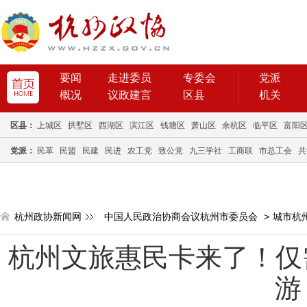
要闻
走进委员
专委会
党派
概况
议政建言
区县
机关
区县：
上城区
拱墅区
西湖区
滨江区
钱塘区
萧山区
余杭区
临平区
富阳
党派：
民革
民盟
民建
民进
农工党
致公党
九三学社
工商联
市总工会
共
杭州政协新闻网
中国人民政治协商会议杭州市委员会
>
城市杭
杭州文旅惠民卡来了！仅需
游