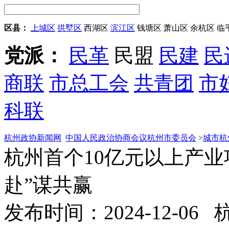
区县：
上城区
拱墅区
西湖区
滨江区
钱塘区
萧山区
余杭区
临
党派：
民革
民盟
民建
民
商联
市总工会
共青团
市
科联
杭州政协新闻网
中国人民政治协商会议杭州市委员会
>
城市杭
杭州首个10亿元以上产
赴”谋共赢
发布时间：2024-12-06