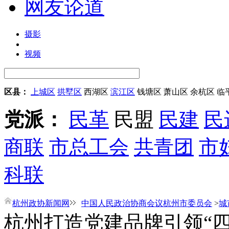
网友论道
摄影
视频
区县：
上城区
拱墅区
西湖区
滨江区
钱塘区
萧山区
余杭区
临
党派：
民革
民盟
民建
民
商联
市总工会
共青团
市
科联
杭州政协新闻网
中国人民政治协商会议杭州市委员会
>
城
杭州打造党建品牌引领“四